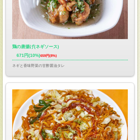
鶏の唐揚げ(ネギソース)
671円(10%)
659円(8%)
ネギと香味野菜の甘酢醤油タレ