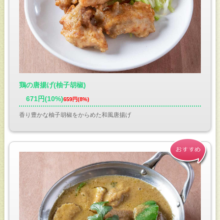
鶏の唐揚げ(柚子胡椒)
671円(10%)
659円(8%)
香り豊かな柚子胡椒をからめた和風唐揚げ